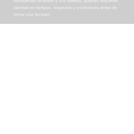
estudiantes foráneos y sus familias, quienes requieren
claridad en tiempos, requisitos y condiciones antes de
tomar una decisión.
ETAPAS DEL PROCESO
DE ADMISIÓN
Solicitud de información
El proceso inicia con el contacto del interesado para
conocer disponibilidad, tipo de suites y condiciones