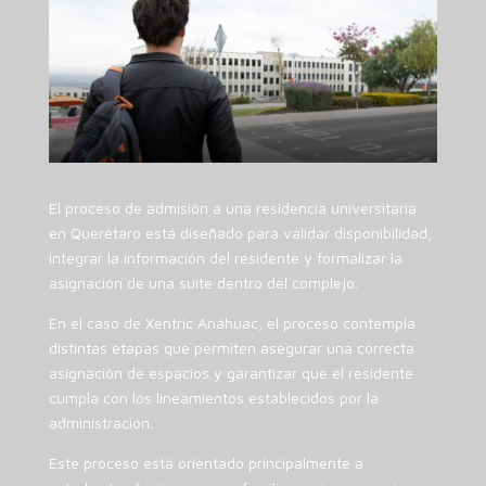
El proceso de admisión a una residencia universitaria
en Querétaro está diseñado para validar disponibilidad,
integrar la información del residente y formalizar la
asignación de una suite dentro del complejo.
En el caso de Xentric Anáhuac, el proceso contempla
distintas etapas que permiten asegurar una correcta
asignación de espacios y garantizar que el residente
cumpla con los lineamientos establecidos por la
administración.
Este proceso está orientado principalmente a